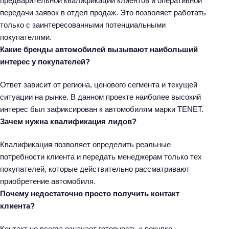
предварительной квалификации клиентов и оперативной
передачи заявок в отдел продаж. Это позволяет работать
только с заинтересованными потенциальными
покупателями.
Какие бренды автомобилей вызывают наибольший
Н
интерес у покупателей?
а
й
Ответ зависит от региона, ценового сегмента и текущей
т
ситуации на рынке. В данном проекте наиболее высокий
и
интерес был зафиксирован к автомобилям марки TENET.
:
Зачем нужна квалификация лидов?
Квалификация позволяет определить реальные
потребности клиента и передать менеджерам только тех
покупателей, которые действительно рассматривают
приобретение автомобиля.
Почему недостаточно просто получить контакт
клиента?
Контакт не всегда означает готовность к покупке.